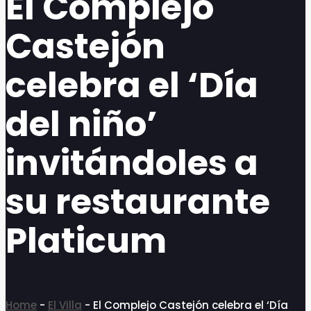
El Complejo
question
question
mark
mark
Castejón
key
key
to
to
get
get
celebra el ‘Día
the
the
keyboard
keyboard
shortcuts
shortcuts
del niño’
for
for
changing
changing
dates.
dates.
invitándoles a
su restaurante
Platicum
Home
-
El Villa
-
El Complejo Castejón celebra el ‘Día