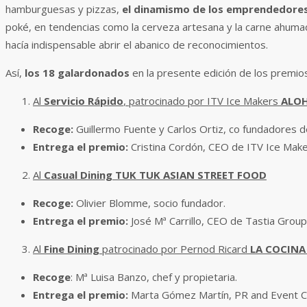
hamburguesas y pizzas,
el dinamismo de los emprendedores 
poké, en tendencias como la cerveza artesana y la carne ahumad
hacía indispensable abrir el abanico de reconocimientos.
Así,
los 18 galardonados
en la presente edición de los premios
Al
Servicio Rápido
, patrocinado por ITV Ice Makers
ALOH
Recoge:
Guillermo Fuente y Carlos Ortiz, co fundadores d
Entrega el premio:
Cristina Cordón, CEO de ITV Ice Make
Al
Casual Dining
TUK TUK ASIAN STREET FOOD
Recoge:
Olivier Blomme, socio fundador.
Entrega el premio:
José Mª Carrillo, CEO de Tastia Grou
Al
Fine Dining
patrocinado por Pernod Ricard
LA COCINA
Recoge
: Mª Luisa Banzo, chef y propietaria.
Entrega el premio:
Marta Gómez Martín, PR and Event C