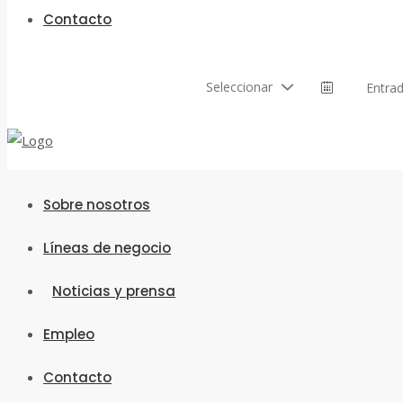
Contacto
Seleccionar
Press
the
down
arrow
key
to
Sobre nosotros
interact
with
Líneas de negocio
the
calendar
and
Noticias y prensa
select
a
date.
Empleo
Press
the
Contacto
question
mark