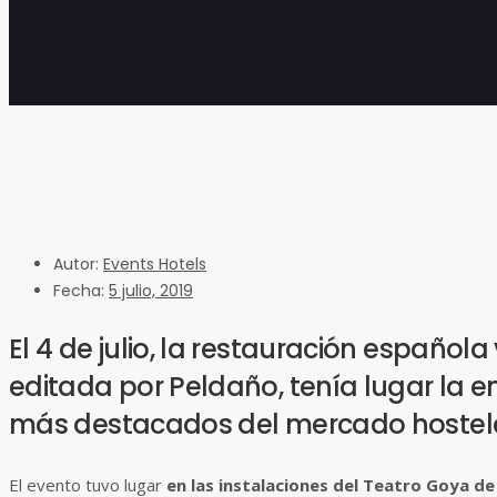
the
keyboard
shortcuts
for
changing
dates.
Autor:
Events Hotels
Fecha:
5 julio, 2019
El 4 de julio, la restauración español
editada por Peldaño, tenía lugar la 
más destacados del mercado hostele
El evento tuvo lugar
en las instalaciones del Teatro Goya de