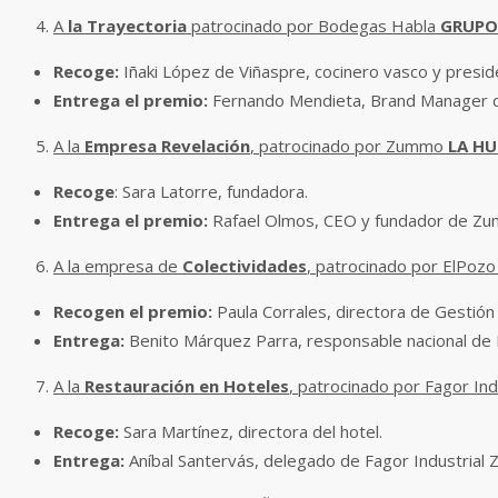
A
la Trayectoria
patrocinado por Bodegas Habla
GRUPO
Recoge:
Iñaki López de Viñaspre, cocinero vasco y presi
Entrega el premio:
Fernando Mendieta, Brand Manager 
A la
Empresa Revelación
, patrocinado por Zummo
LA HU
Recoge
: Sara Latorre, fundadora.
Entrega el premio:
Rafael Olmos, CEO y fundador de Z
A la empresa de
Colectividades
, patrocinado por ElPozo
Recogen
el premio:
Paula Corrales, directora de Gestión
Entrega:
Benito Márquez Parra, responsable nacional de 
A la
Restauración en Hoteles
, patrocinado por Fagor Ind
Recoge:
Sara Martínez, directora del hotel.
Entrega:
Aníbal Santervás, delegado de Fagor Industrial 