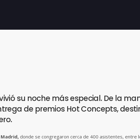
the
keyboard
shortcuts
for
changing
dates.
a vivió su noche más especial. De la ma
entrega de premios Hot Concepts, dest
ro.
 Madrid,
donde se congregaron cerca de 400 asistentes, entre l