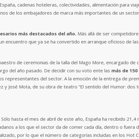
España, cadenas hoteleras, colectividades, alimentación para vi
gunos de los embajadores de marca más importantes de un sector
resarios más destacados del año.
Más allá de ser competidores
un encuentro que ya se ha convertido en arranque oficioso de las
aestro de ceremonias de la talla del Mago More, encargado de c
go del año pasado. De decidir con su voto ente las
más de 150
 representantes del sector. A la emoción de la entrega de premio
z y José Mota, de su obra de teatro “El sentido del Humor: dos t
 Sólo hasta el mes de abril de este año, España ha recibido 21,4
danos a los que el sector da de comer cada día, dentro o fuera de s
onalizado, por lo que el número de categorías incluidas en los Ho