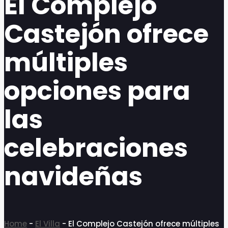
El Complejo
question
question
mark
mark
Castejón ofrece
key
key
to
to
get
get
múltiples
the
the
keyboard
keyboard
shortcuts
shortcuts
opciones para
for
for
changing
changing
dates.
dates.
las
celebraciones
navideñas
Home
-
El Villa
-
El Complejo Castejón ofrece múltiples