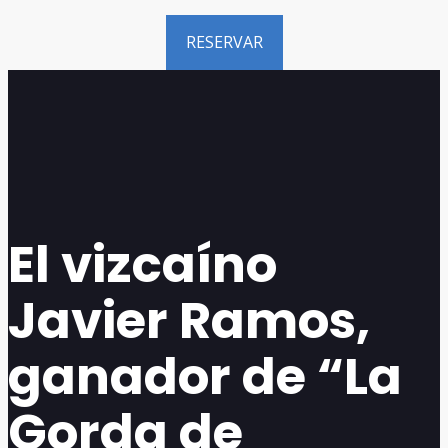
RESERVAR
El vizcaíno
Javier Ramos,
ganador de “La
Gorda de