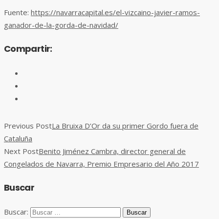
Fuente:
https://navarracapital.es/el-vizcaino-javier-ramos-
ganador-de-la-gorda-de-navidad/
Compartir:
Previous Post
La Bruixa D’Or da su primer Gordo fuera de
Cataluña
Next Post
Benito Jiménez Cambra, director general de
Congelados de Navarra, Premio Empresario del Año 2017
Buscar
Buscar: