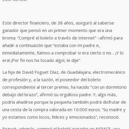
Este director financiero, de 38 años, aseguró al saberse
ganador que pensó en un primer momento que era una
broma. “Compré el boleto a través de Internet” –afirmó para
añadir a continuación que “estaba con mi padre e,
inmediatamente, fuimos a comprobar si era cierto o no… ¡Y lo
era! ¡Por fin nos ha tocado algo!, le dije”.
La hija de David Foguet Díaz, de Guadalajara, electromecánico
de profesión y, a la sazón, el poseedor del boleto
correspondiente al tercer premio, ha nacido “con un dormitorio
debajo del brazo”, afirmó su orgulloso padre. Y, algo más,
podría añadirse porque la pequeña también podrá disfrutar de
una cesta de la compra valorada en 10.000 euros. “Su madre y
yo estamos como locos, felices y emocionados”, reconoció.
Foguet, además, compró el boletó ganador en NIPACE, una