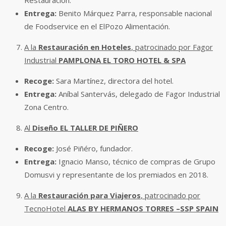
Restauración.
Entrega:
Benito Márquez Parra, responsable nacional
de Foodservice en el ElPozo Alimentación.
A la
Restauración en Hoteles
, patrocinado por Fagor
Industrial
PAMPLONA EL TORO HOTEL & SPA
Recoge:
Sara Martínez, directora del hotel.
Entrega:
Aníbal Santervás, delegado de Fagor Industrial
Zona Centro.
Al
Diseño
EL TALLER DE PIÑERO
Recoge:
José Piñéro, fundador.
Entrega:
Ignacio Manso, técnico de compras de Grupo
Domusvi y representante de los premiados en 2018.
A la
Restauración para Viajeros
, patrocinado por
TecnoHotel
ALAS BY HERMANOS TORRES –SSP SPAIN