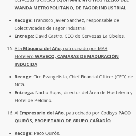
WANDA METROPOLITANO, DE FAGOR INDUSTRIAL
Recoge:
Francisco Javier Sánchez, responsable de
Colectividades de Fagor Industrial.
Entrega:
David Castro, CEO de Cervezas La Cibeles.
A la
Máquina del Año
, patrocinado por MAB
Hotelero
WAVECO, CAMARAS DE MADURACIÓN
INDUCIDA
Recoge
: Ciro Evangelista, Chief Financial Officer (CFO) de
NCG.
Entrega:
Nacho Rojas, director del Área de Hostelería y
Hotel de Peldaño.
Al
Empresario del Año
, patrocinado por Codisys
PACO
QUIRÓS, PROPIETARIO DE GRUPO CAÑADÍO
Recoge:
Paco Quirós.