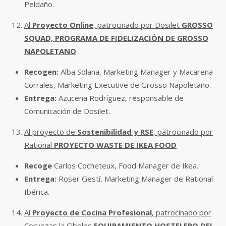
Peldaño.
Al
Proyecto Online
, patrocinado por Dosilet
GROSSO
SQUAD, PROGRAMA DE FIDELIZACIÓN DE GROSSO
NAPOLETANO
Recogen:
Alba Solana, Marketing Manager y Macarena
Corrales, Marketing Executive de Grosso Napoletano.
Entrega:
Azucena Rodríguez, responsable de
Comunicación de Dosilet.
Al proyecto de
Sostenibilidad y RSE
, patrocinado por
Rational
PROYECTO WASTE DE IKEA FOOD
Recoge
Carlos Cocheteux, Food Manager de Ikea.
Entrega:
Roser Gestí, Marketing Manager de Rational
Ibérica.
Al
Proyecto de Cocina Profesional
, patrocinado por
Cervezas la Cibeles
EQUIPAMIENTO HOSTELERO DEL