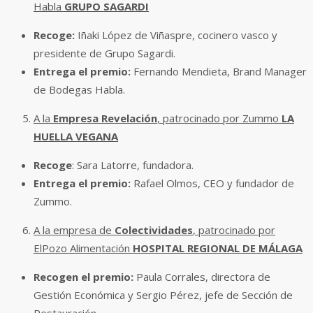
Habla
GRUPO SAGARDI
Recoge:
Iñaki López de Viñaspre, cocinero vasco y
presidente de Grupo Sagardi.
Entrega el premio:
Fernando Mendieta, Brand Manager
de Bodegas Habla.
A la
Empresa Revelación
, patrocinado por Zummo
LA
HUELLA VEGANA
Recoge
: Sara Latorre, fundadora.
Entrega el premio:
Rafael Olmos, CEO y fundador de
Zummo.
A la empresa de
Colectividades
, patrocinado por
ElPozo Alimentación
HOSPITAL REGIONAL DE MÁLAGA
Recogen
el premio:
Paula Corrales, directora de
Gestión Económica y Sergio Pérez, jefe de Sección de