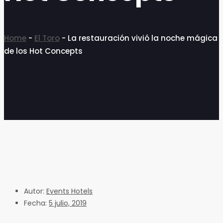
Home
-
El Toro
-
La restauración vivió la noche mágica
de los Hot Concepts
Autor:
Events Hotels
Fecha:
5 julio, 2019