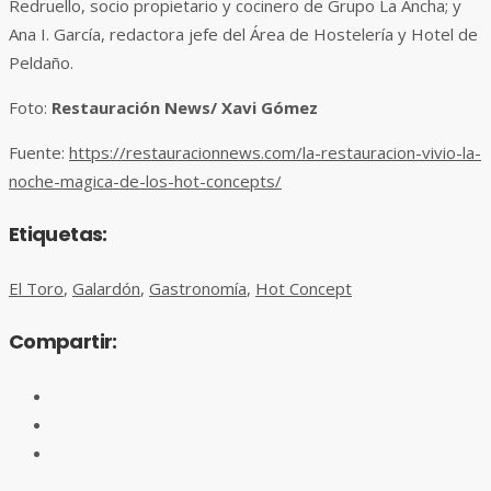
Redruello, socio propietario y cocinero de Grupo La Ancha; y
Ana I. García, redactora jefe del Área de Hostelería y Hotel de
Peldaño.
Foto:
Restauración News/ Xavi Gómez
Fuente:
https://restauracionnews.com/la-restauracion-vivio-la-
noche-magica-de-los-hot-concepts/
Etiquetas:
El Toro
,
Galardón
,
Gastronomía
,
Hot Concept
Compartir: